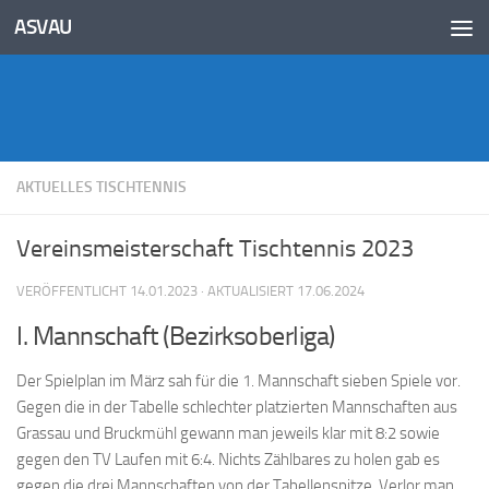
Inhalt
ASVAU
springen
Unter dem Inhalt
AKTUELLES TISCHTENNIS
Vereinsmeisterschaft Tischtennis 2023
VERÖFFENTLICHT
14.01.2023
· AKTUALISIERT
17.06.2024
I. Mannschaft (Bezirksoberliga)
Der Spielplan im März sah für die 1. Mannschaft sieben Spiele vor.
Gegen die in der Tabelle schlechter platzierten Mannschaften aus
Grassau und Bruckmühl gewann man jeweils klar mit 8:2 sowie
gegen den TV Laufen mit 6:4. Nichts Zählbares zu holen gab es
gegen die drei Mannschaften von der Tabellenspitze. Verlor man