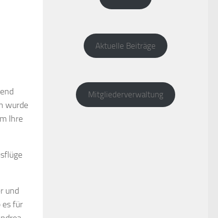
Aktuelle Beiträge
bend
Mitgliederverwaltung
en wurde
um Ihre
sflüge
er und
 es für