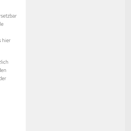
rsetzbar
le
 hier
lich
den
der