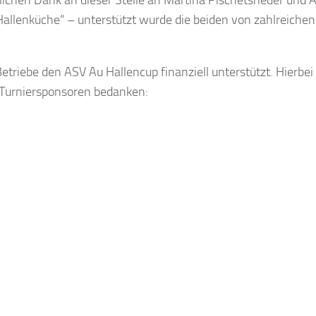
ichen Dank an dieser Stelle an Martina Pischetsrieder und 
Hallenküche“ – unterstützt wurde die beiden von zahlreichen
triebe den ASV Au Hallencup finanziell unterstützt. Hierbei
 Turniersponsoren bedanken: