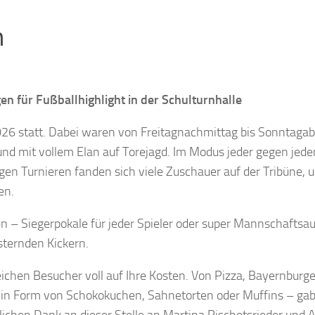
n
n für Fußballhighlight in der Schulturnhalle
026 statt. Dabei waren von Freitagnachmittag bis Sonntaga
und mit vollem Elan auf Torejagd. Im Modus jeder gegen jed
igen Turnieren fanden sich viele Zuschauer auf der Tribüne, 
en.
 – Siegerpokale für jeder Spieler oder super Mannschaftsau
isternden Kickern.
eichen Besucher voll auf Ihre Kosten. Von Pizza, Bayernburg
 in Form von Schokokuchen, Sahnetorten oder Muffins – gab