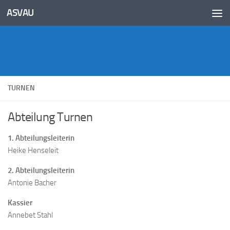
Inhalt
ASVAU
springen
Unter dem Inhalt
TURNEN
Abteilung Turnen
1. Abteilungsleiterin
Heike Henseleit
2. Abteilungsleiterin
Antonie Bacher
Kassier
Annebet Stahl