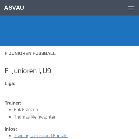
Inhalt
ASVAU
springen
Unter dem Inhalt
F-JUNIOREN FUSSBALL
F-Junioren I, U9
Liga:
–
Trainer:
Erik Franzen
Thomas Kleinwächter
Infos:
Trainingszeiten und Kontakt