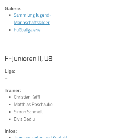
Galerie:
Sammlung Jugend-
Mannschaftsbilder
Fußballgalerie
F-Junioren II, U8
Liga:
–
Trainer:
Christian Kaffl
Matthias Poschauko
Simon Schmidt
Elvis Dediu
Infos:
Trainingszeiten und Kontakt