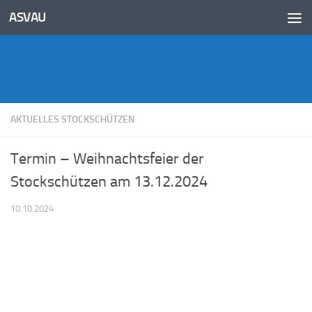
Inhalt
ASVAU
springen
Unter dem Inhalt
AKTUELLES STOCKSCHÜTZEN
Termin – Weihnachtsfeier der
Stockschützen am 13.12.2024
10.10.2024