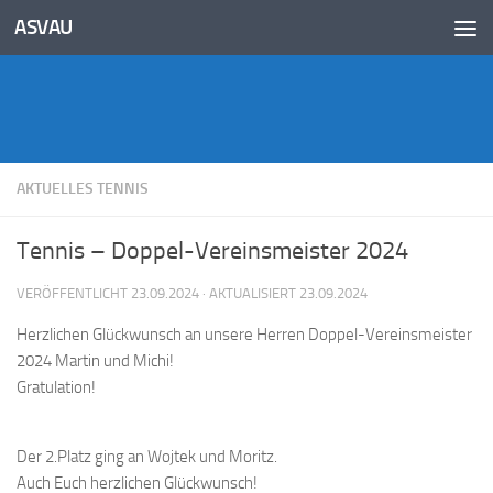
Inhalt
ASVAU
springen
Unter dem Inhalt
AKTUELLES TENNIS
Tennis – Doppel-Vereinsmeister 2024
VERÖFFENTLICHT
23.09.2024
· AKTUALISIERT
23.09.2024
Herzlichen Glückwunsch an unsere Herren Doppel-Vereinsmeister
2024 Martin und Michi!
Gratulation!
Der 2.Platz ging an Wojtek und Moritz.
Auch Euch herzlichen Glückwunsch!