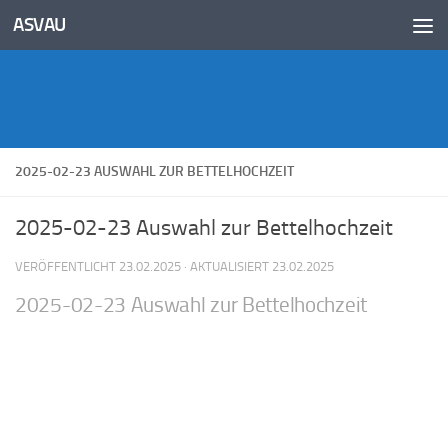
Inhalt
ASVAU
springen
Unter dem Inhalt
2025-02-23 AUSWAHL ZUR BETTELHOCHZEIT
2025-02-23 Auswahl zur Bettelhochzeit
VERÖFFENTLICHT
23.02.2025
· AKTUALISIERT
23.02.2025
2025-02-23 Auswahl zur Bettelhochzeit