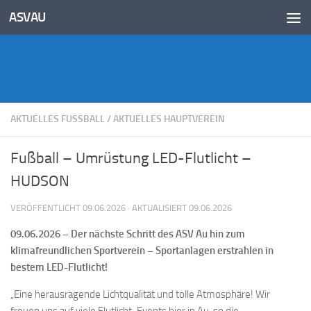
Inhalt
ASVAU
springen
Unter dem Inhalt
AKTUELLES FUSSBALL
/
AKTUELLES HAUPTVEREIN
Fußball – Umrüstung LED-Flutlicht –
HUDSON
VERÖFFENTLICHT
09.06.2026
· AKTUALISIERT
09.06.2026
09.06.2026 – Der nächste Schritt des ASV Au hin zum
klimafreundlichen Sportverein – Sportanlagen erstrahlen in
bestem LED-Flutlicht!
„Eine herausragende Lichtqualität und tolle Atmosphäre! Wir