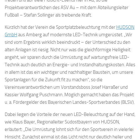
freuen uns auf viele Flutlicht-Events hier in Au, so die
Projektverantwortlichen des ASV Au – mit dem Abteilungsleiter
Fußball – Stefan Sollinger als treibende Kraft.
Kürzlich hat der Verein die Sportplatzbeleuchtung mit der
HUDSON
GmbH
aus Amberg auf modernste LED-Technik umgerüstet. „Wir
sind vom Ergebnis wirklich beeindruckt – der Unterschied zu den
alten Anlagen ist riesig. Nicht nur was die gleichförmige Helligkeit
angeht, wir sparen durch die Umrüstung auf wartungsfreie LED-
Technik auch deutlich an Energie- und Instandhaltungskosten. Alles
in allem ist das ein wichtiger und nachhaltiger Baustein, um unsere
Sportanlagen für die Zukunft fit zu machen“, so die
Vereinsverantwortlichen um Vorstandsboss Josef Harraßer und
Kassier Wolfgang Puschmann. Möglich gemacht haben das Projekt
u. a. Fördergelder des Bayerischen Landes-Sportverbandes (BLSV).
Dabei liegen die Vorteile der neuen LED-Beleuchtung auf der Hand,
wie Klaus Bayer, Regionalleiter Südostbayern von HUDSON,
erläutert: „Die Umrüstung lohnt sich für den Sportverein in vielerlei
Hinsicht. Zunächst einmal ist das Licht nicht nur deutlich heller und