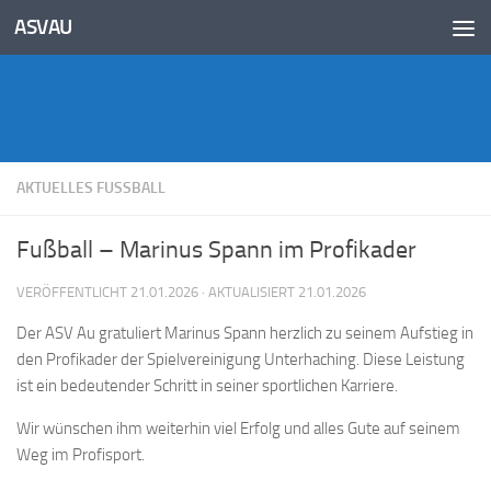
Inhalt
ASVAU
springen
Unter dem Inhalt
AKTUELLES FUSSBALL
Fußball – Marinus Spann im Profikader
VERÖFFENTLICHT
21.01.2026
· AKTUALISIERT
21.01.2026
Der ASV Au gratuliert Marinus Spann herzlich zu seinem Aufstieg in
den Profikader der Spielvereinigung Unterhaching. Diese Leistung
ist ein bedeutender Schritt in seiner sportlichen Karriere.
Wir wünschen ihm weiterhin viel Erfolg und alles Gute auf seinem
Weg im Profisport.