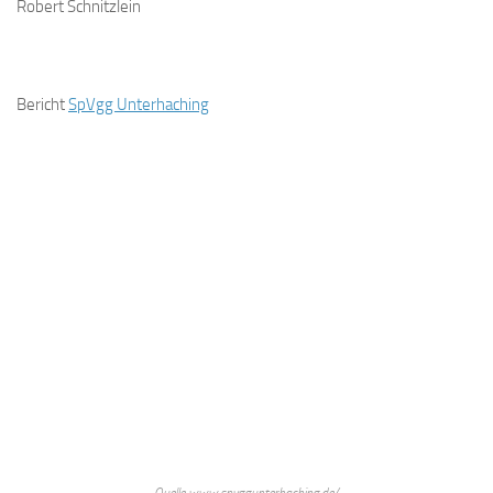
Robert Schnitzlein
Bericht
SpVgg Unterhaching
Quelle www.spvggunterhaching.de/