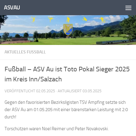
Inhalt
ASVAU
springen
Unter dem Inhalt
AKTUELLES FUSSBALL
Fußball – ASV Au ist Toto Pokal Sieger 2025
im Kreis Inn/Salzach
VERÖFFENTLICHT
02.05.2025
· AKTUALISIERT
03.05.2025
Gegen den favorisierten Bezirksligisten TSV Ampfing setzte sich
der ASV Au am 01.05.205 mit einer bärenstarken Leistung mit 2:0
durch!
Torschützen waren Noel Reimer und Peter Novakovski.