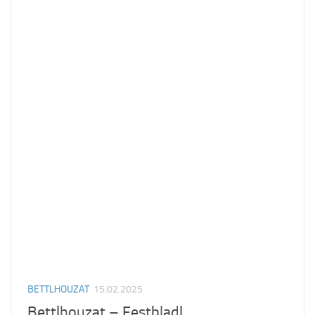
BETTLHOUZAT
15.02.2025
Bettlhouzat – Festbladl